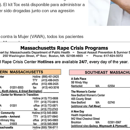
El kit Tox está disponible para administrar a
r sido drogadas junto con una agresión
 contra la Mujer (VAWA), todos los pacientes
de Massachusetts cubra el costo de su
nte de dónde se encuentren aquí en el
 136bad5cf58d_