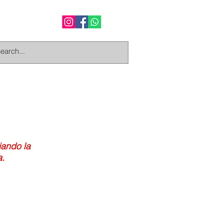
iando la
a.