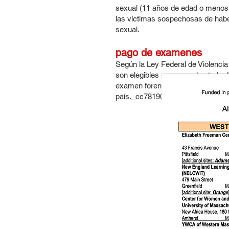
sexual (11 años de edad o menos). 
las víctimas sospechosas de habe
sexual.
pago de examenes
Según la Ley Federal de Violencia
son elegibles para que el estado 
examen forense, independienteme
país._cc781905-5cde-3194-bb3b-