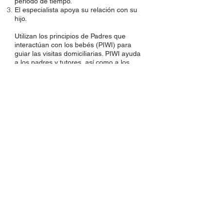
período de tiempo.
El especialista apoya su relación con su
hijo.
Utilizan los principios de Padres que
interactúan con los bebés (PIWI) para
guiar las visitas domiciliarias. PIWI ayuda
a los padres y tutores, así como a los
bebés y niños pequeños, a sentirse bien
con lo que están haciendo juntos e
individualmente.
Para más información sobre estos
servicios contactar
here