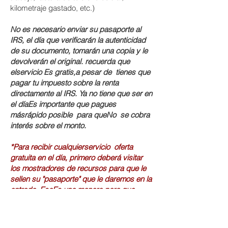
kilometraje gastado, etc.)
CIUDAD
ANÍA
No es necesario enviar su pasaporte al
IRS, el día que verificarán la autenticidad
de su documento, tomarán una copia y le
devolverán el original. recuerda que
el
servicio
Es
gratis,
a pesar de
tienes que
pagar tu impuesto sobre la renta
directamente al IRS. Ya no tiene que ser en
el día
Es
importante que pagues
más
rápido
posible
para que
No
se cobra
interés sobre el monto.
*Para recibir cualquier
servicio
oferta
gratuita en el día, primero deberá visitar
los mostradores de recursos para que le
sellen su "pasaporte" que le daremos en la
entrada. Eso
Es
una manera para que
cada persona
conozca
varios
recursos
disponible
a
nuestra comunidad inmigrante para