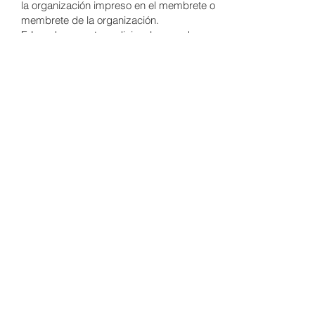
la organización impreso en el membrete o
membrete de la organización.
F. Los documentos adicionales pueden
incluir copias de recibos de giros postales
enviados dentro o fuera del país; entradas
de pasaporte; certificados de nacimiento
de niños nacidos en los Estados Unidos;
transacciones bancarias fechadas;
correspondencia entre usted y otra
persona u organización; Tarjeta de Seguro
Social de EE.UU.; Tarjeta de Servicio
Selectivo; recibos de licencias de
automóviles, títulos, registro de vehículos;
escrituras, hipotecas, contratos en los que
haya sido parte; los ingresos tributarios;
Seguro; ingresos; y letras
G. Cualquier otro documento relevante
mas informacion ingresa
aquí.
*Para recibir cualquier
servicio
oferta