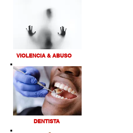
VIOLENC
IA & ABUSO
DEN
TIST
A