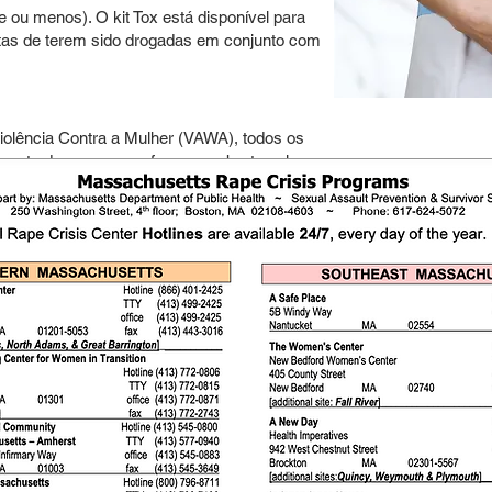
 ou menos). O kit Tox está disponível para
itas de terem sido drogadas em conjunto com
iolência Contra a Mulher (VAWA), todos os
o custo de seu exame forense coberto pelo
dente de como se encontra aqui no país.